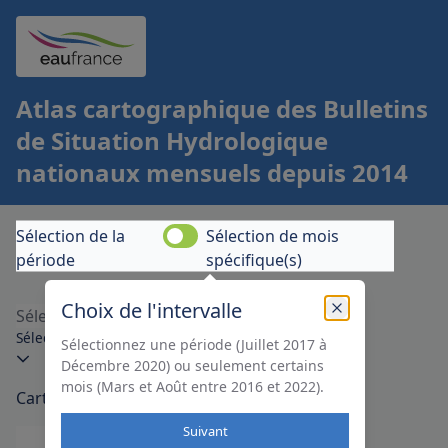
Atlas cartographique des Bulletins
de Situation Hydrologique
nationaux mensuels depuis 2014
Sélection de la
Sélection de mois
Interval de sélection de temps
période
spécifique(s)
Choix de l'intervalle
Sélectionnez une ou plusieurs cartes...
Sélectionnez une période (Juillet 2017 à
Décembre 2020) ou seulement certains
mois (Mars et Août entre 2016 et 2022).
Cartes
Suivant
De